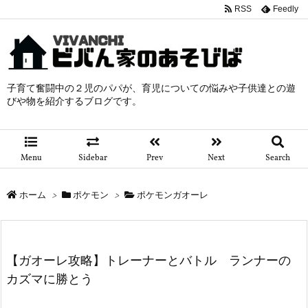
RSS
Feedly
子育て奮闘中の２児のパパが、育児についての悩みや子供達との遊
びや物を紹介するブログです。
Menu
Sidebar
Prev
Next
Search
ホーム
>
ポケモン
>
ポケモンガオーレ
【ガオーレ攻略】トレーナーとバトル ランナーの
カズマに勝とう